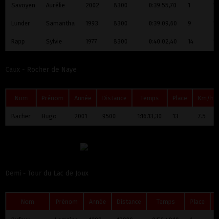
Savoyen
Aurélie
2002
8300
0:39.55,70
1
12
Lunder
Samantha
1993
8300
0:39.09,60
9
12
Rapp
Sylvie
1977
8300
0:40.02,40
14
12
Caux - Rocher de Naye
Nom
Prénom
Année
Distance
Temps
Place
Km/h
Bacher
Hugo
2001
9500
1:16.13,30
13
7.5
Demi - Tour du Lac de Joux
Nom
Prénom
Année
Distance
Temps
Place