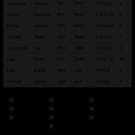
Jeckelmann
Clarisse
1995
21100
1:43.31,20
6
Gendre
Stéphane
1971
10000
0:36.54,20
3
Ruffieux
Lorraine
1998
10000
0:43.55,50
1
Savoyen
Chloé
2003
10000
0:48.16,60
1
Abramovski
Zoé
2002
10000
0:51.03,80
2
Rapp
Sylvie
1977
10000
0:49.47,30
10
Rapp
Noémie
2004
2300
0:9.31,70
4
Savoyen
Romain
2005
1480
0:5.13,80
1