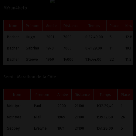
MYrun4help
Nom
Prénom
Année
Distance
Temps
Place
Km/h
Bacher
Hugo
2001
7000
0:32.49,00
5
12.8
Bacher
Sabrina
1970
7000
0:41.29,00
11
10.1
Bacher
Steeve
1969
14000
1:14.44,00
22
11.2
Semi - Marathon de la Côte
Nom
Prénom
Année
Distance
Temps
Place
McIntyre
Paul
2000
21100
1:32.29,40
1
McIntyre
Niall
1969
21100
1:39.12,80
26
Seppey
Evelyne
1971
21100
1:41.28,00
5