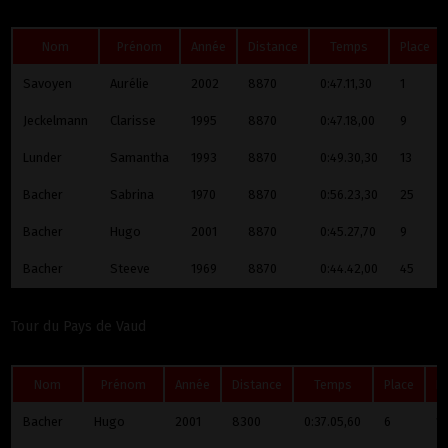
Nom
Prénom
Année
Distance
Temps
Place
Savoyen
Aurélie
2002
8870
0:47.11,30
1
Jeckelmann
Clarisse
1995
8870
0:47.18,00
9
Lunder
Samantha
1993
8870
0:49.30,30
13
Bacher
Sabrina
1970
8870
0:56.23,30
25
Bacher
Hugo
2001
8870
0:45.27,70
9
Bacher
Steeve
1969
8870
0:44.42,00
45
Tour du Pays de Vaud
Nom
Prénom
Année
Distance
Temps
Place
K
Bacher
Hugo
2001
8300
0:37.05,60
6
13