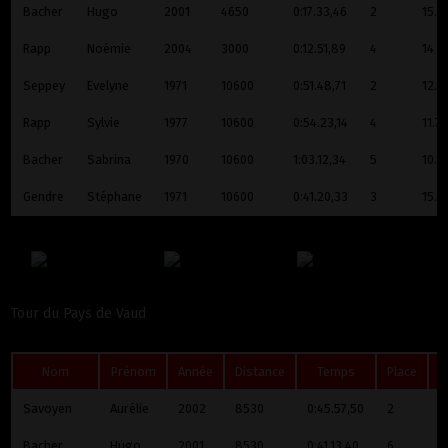
Bacher
Hugo
2001
4650
0:17.33,46
2
15.9
Rapp
Noémie
2004
3000
0:12.51,89
4
14
Seppey
Evelyne
1971
10600
0:51.48,71
2
12.3
Rapp
Sylvie
1977
10600
0:54.23,14
4
11.7
Bacher
Sabrina
1970
10600
1:03.12,34
5
10.1
Gendre
Stéphane
1971
10600
0:41.20,33
3
15.4
Tour du Pays de Vaud
Nom
Prénom
Année
Distance
Temps
Place
K
Savoyen
Aurélie
2002
8530
0:45.57,50
2
11
Bacher
Hugo
2001
8530
0:41.13,40
6
1