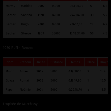
Marmy
Mathias
2002
14000
2:13.06,00
5
6.3
Bacher
Sabrina
1970
14000
2:42.04,00
33
5.2
Bacher
Hugo
2001
14000
2:16.17,00
11
6.2
Bacher
Steeve
1969
56000
12:18.34,00
50
4.5
1020 RUN - Renens
Nom
Prénom
Année
Distance
Temps
Place
Km/h
Mulot
Amael
2002
5000
0:19.30,10
2
15.4
Guyaz
Romain
2002
5000
0:19.19,80
1
15.5
Rapp
Noémie
2004
5000
0:22.18,70
4
13.5
Trophée de Marchissy