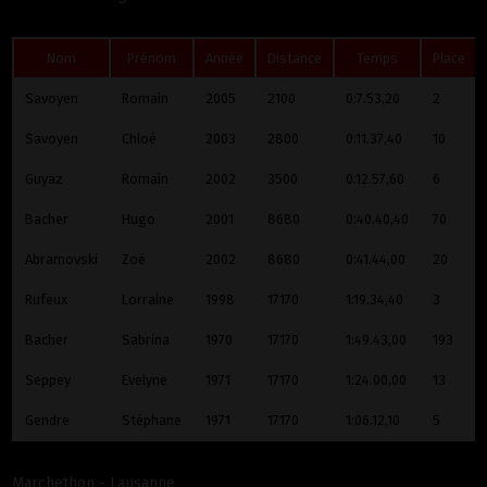
Nom
Prénom
Année
Distance
Temps
Place
Savoyen
Romain
2005
2100
0:7.53,20
2
Savoyen
Chloé
2003
2800
0:11.37,40
10
Guyaz
Romain
2002
3500
0:12.57,60
6
Bacher
Hugo
2001
8680
0:40.40,40
70
Abramovski
Zoé
2002
8680
0:41.44,00
20
Ruffieux
Lorraine
1998
17170
1:19.34,40
3
Bacher
Sabrina
1970
17170
1:49.43,00
193
Seppey
Evelyne
1971
17170
1:24.00,00
13
Gendre
Stéphane
1971
17170
1:06.12,10
5
Marchethon - Lausanne