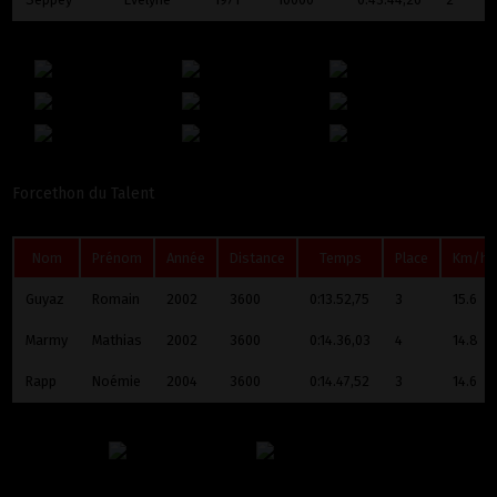
Forcethon du Talent
Nom
Prénom
Année
Distance
Temps
Place
Km/h
Guyaz
Romain
2002
3600
0:13.52,75
3
15.6
Marmy
Mathias
2002
3600
0:14.36,03
4
14.8
Rapp
Noémie
2004
3600
0:14.47,52
3
14.6