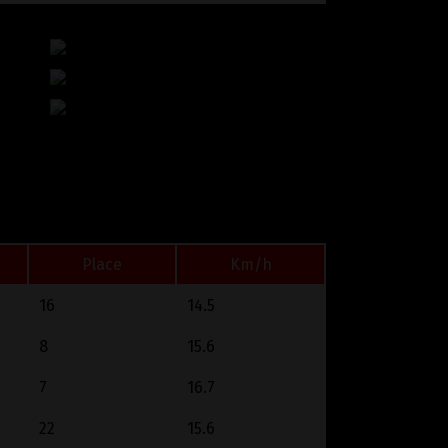
Place
Km/h
16
14.5
8
15.6
7
16.7
22
15.6