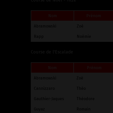
Course de Noël - Titzé
Nom
Prénom
Abramowski
Zoé
Rapp
Noémie
Course de l'Escalade
Nom
Prénom
Abramowski
Zoé
Cannizzaro
Théo
Gauthier-Jaques
Théodore
Guyaz
Romain