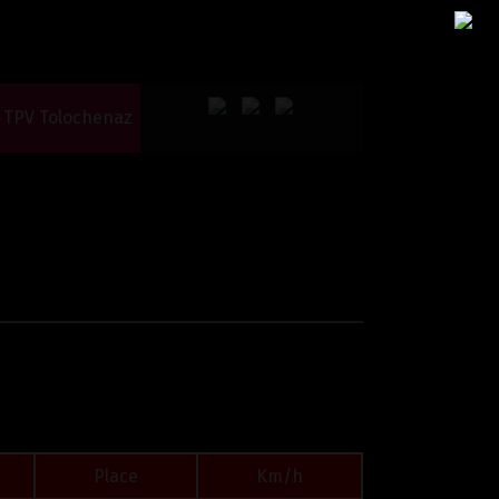
TPV Tolochenaz
Place
Km/h