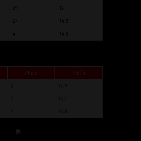
29
12
27
14.8
4
14.6
Place
Km/h
2
17.9
3
15.3
3
15.8