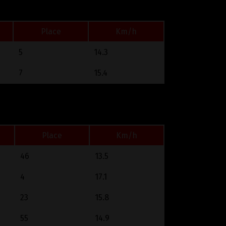
Place
Km/h
5
14.3
7
15.4
Place
Km/h
46
13.5
4
17.1
23
15.8
55
14.9