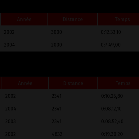
Année
Distance
Temps
2002
3000
0:12.33,10
2004
2000
0:7.49,00
Année
Distance
Temps
2002
2341
0:10.25,80
2004
2341
0:08.12,10
2003
2341
0:08.52,40
2002
4832
0:19.30,20