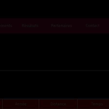
ements
Résultats
Partenaires
Contact
Année
Distance
Temps