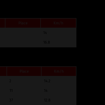
Place
Km/h
14
16.8
Place
Km/h
2
14.2
11
14
37
12.8