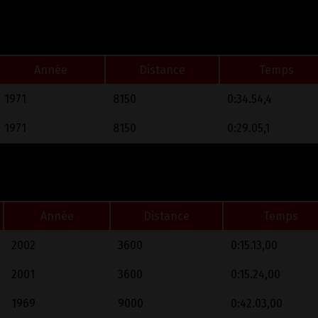
Année
Distance
Temps
1971
8150
0:34.54,4
1971
8150
0:29.05,1
Année
Distance
Temps
2002
3600
0:15.13,00
2001
3600
0:15.24,00
1969
9000
0:42.03,00