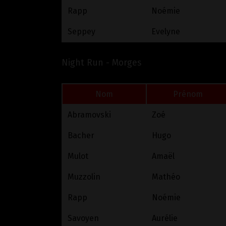
Rapp
Noémie
Seppey
Evelyne
Night Run - Morges
Nom
Prénom
Abramovski
Zoé
Bacher
Hugo
Mulot
Amaël
Muzzolin
Mathéo
Rapp
Noémie
Savoyen
Aurélie